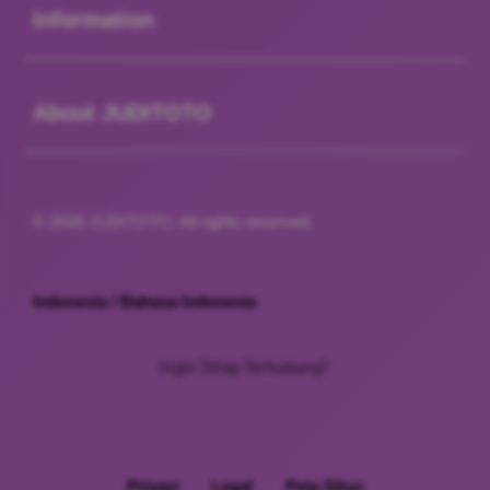
Information
Buka
About JUDITOTO
© 2026 JUDITOTO. All rights reserved.
Indonesia / Bahasa Indonesia
Ingin Tetap Terhubung?
Privasi
Legal
Peta Situs