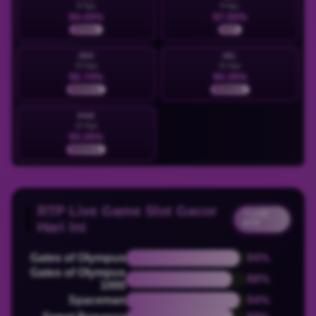
8 Agu
9 Agu
94.43%
97.50%
STABIL
HOT
SEN
SEL
10 Agu
11 Agu
92.74%
90.35%
NORMAL
NORMAL
RAB
12 Agu
93.35%
NORMAL
RTP Live Game Slot Gacor
? LIVE
RTP
Hari Ini
Gates of Olympus
94%
Gates of Olympus
88%
1000
Spaceman
94%