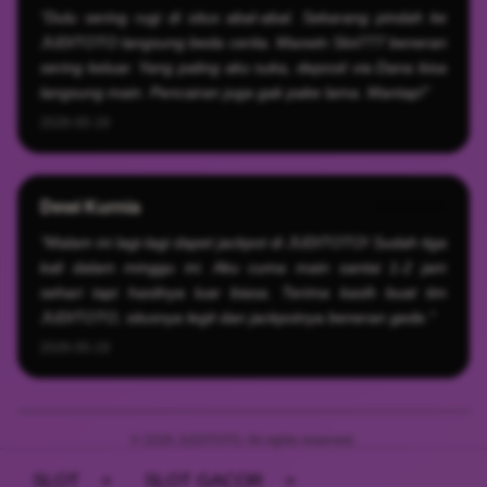
"Dulu sering rugi di situs abal-abal. Sekarang pindah ke
JUDITOTO langsung beda cerita. Maxwin Slot777 beneran
sering keluar. Yang paling aku suka, deposit via Dana bisa
langsung main. Pencairan juga gak pake lama. Mantap!"
2026-05-19
Dewi Kurnia
⭐️⭐️⭐️⭐️⭐️
"Malam ini lagi-lagi dapet jackpot di JUDITOTO! Sudah tiga
kali dalam minggu ini. Aku cuma main santai 1-2 jam
sehari tapi hasilnya luar biasa. Terima kasih buat tim
JUDITOTO, situsnya legit dan jackpotnya beneran gede."
2026-05-19
© 2026 JUDITOTO. All rights reserved.
SLOT
>
SLOT GACOR
>