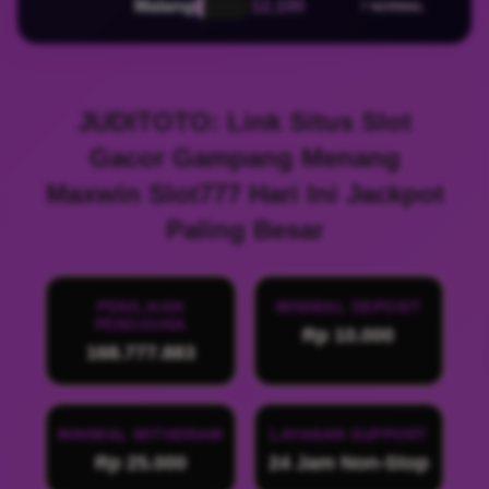
Malang
12,100
? NORMAL
JUDITOTO: Link Situs Slot
Gacor Gampang Menang
Maxwin Slot777 Hari Ini Jackpot
Paling Besar
PENILAIAN
MINIMAL DEPOSIT
PENGGUNA
Rp 10.000
168.777.883
MINIMAL WITHDRAW
LAYANAN SUPPORT
Rp 25.000
24 Jam Non-Stop