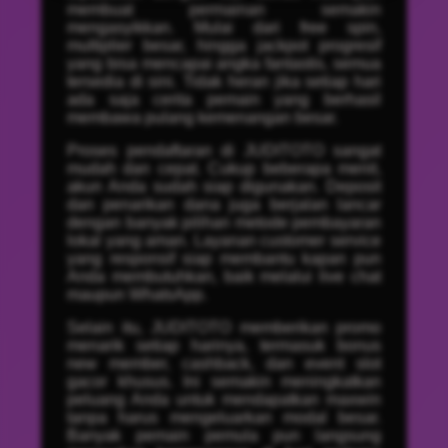
membuat permainan semakin
mengasyikkan. Mulai dari free spin,
multiplier besar, hingga jackpot progresif
yang bisa mencapai angka fantastis, semua
tersedia di sini. Tidak heran jika setiap hari
ada saja cerita pemain yang berhasil
membawa pulang kemenangan besar.
Proses pendaftaran di JUDITOTO sangat
mudah dan cepat. Cukup beberapa menit,
akun Anda sudah siap digunakan. Deposit
dan penarikan dana juga berjalan lancar
dengan banyak pilihan metode pembayaran
lokal yang aman. Layanan customer service
yang responsif siap membantu kapan pun
Anda membutuhkan, baik melalui live chat
maupun WhatsApp.
Selain itu, JUDITOTO memberikan promo
menarik setiap harinya, termasuk bonus
new member, cashback, dan event slot
gacor khusus. Ini semakin meningkatkan
peluang Anda untuk mendapatkan maxwin
tanpa harus mengeluarkan modal besar.
Banyak pemain pemula pun langsung