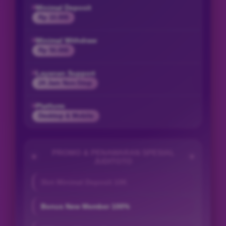
Minimal Deposit
Rp 10.000
Minimal Withdraw
Rp 50.000
Layanan Support
24 Jam Non-Stop
Platform
Desktop & Mobile
PROMO & PENAWARAN SPESIAL
JUDITOTO
Slot Minimal Deposit 10K
Bonus New Member 100%