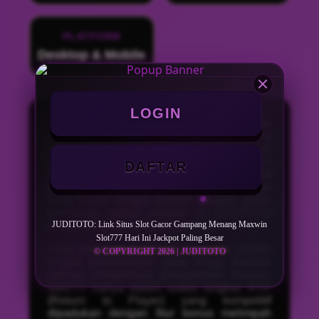
PLATFORM
Desktop & Mobile
LOGIN
JUDITOTO
saat ini menjadi salah satu
pilihan utama yang paling sering
dibicarakan. Situs ini menawarkan
pengalaman bermain yang seru sekaligus
DAFTAR
menguntungkan berkat koleksi game slot
gacor yang terus update setiap harinya. Dari
tema klasik hingga modern dengan grafis
memukau, setiap putaran di JUDITOTO
terasa hidup dan penuh peluang.
JUDITOTO: Link Situs Slot Gacor Gampang Menang Maxwin
Slot777 Hari Ini Jackpot Paling Besar
Yang membuat JUDITOTO berbeda adalah
© COPYRIGHT 2026 | JUDITOTO
tingkat kemenangan yang tinggi. Banyak
pemain melaporkan pengalaman maxwin
Slot777 hanya dalam waktu singkat. RTP
(Return to Player) yang kompetitif
dipadukan dengan fitur bonus melimpah